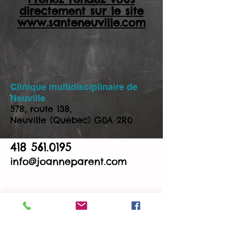
directement sur le site
www.santeneuville.com
Clinique multidisciplinaire de
Neuville
578, route 138,
Neuville (Québec) G0A 2R0
418 561.0195
info@joanneparent.com