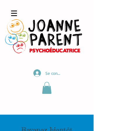
pour retrouver l'équilibre et le sourire
Se connecter
Revenez bientôt